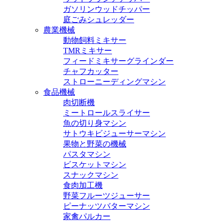
ガソリンウッドチッパー
庭ごみシュレッダー
農業機械
動物飼料ミキサー
TMRミキサー
フィードミキサーグラインダー
チャフカッター
ストローニーディングマシン
食品機械
肉切断機
ミートロールスライサー
魚の切り身マシン
サトウキビジューサーマシン
果物と野菜の機械
パスタマシン
ビスケットマシン
スナックマシン
食肉加工機
野菜フルーツジューサー
ピーナッツバターマシン
家禽パルカー