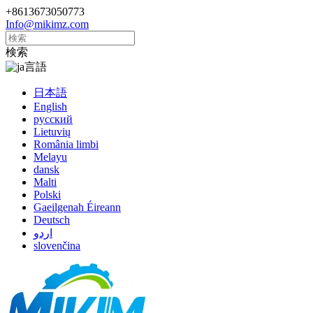
+8613673050773
Info@mikimz.com
検索
言語
日本語
English
русский
Lietuvių
România limbi
Melayu
dansk
Malti
Polski
Gaeilgenah Éireann
Deutsch
اردو
slovenčina