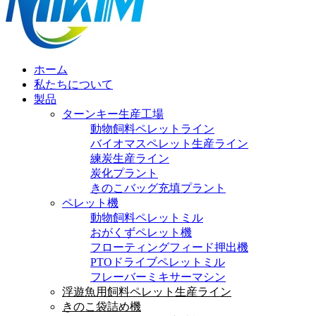
ホーム
私たちについて
製品
ターンキー生産工場
動物飼料ペレットライン
バイオマスペレット生産ライン
練炭生産ライン
炭化プラント
きのこバッグ充填プラント
ペレット機
動物飼料ペレットミル
おがくずペレット機
フローティングフィード押出機
PTOドライブペレットミル
フレーバーミキサーマシン
浮遊魚用飼料ペレット生産ライン
きのこ袋詰め機